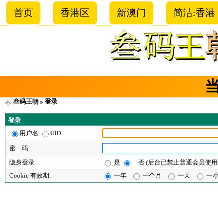
首页
香港区
新澳门
简洁:香港
叁码王朝
» 登录
登录
用户名
UID
密 码
隐身登录
是
否 (后台已禁止普通会员使用
Cookie 有效期:
一年
一个月
一天
一